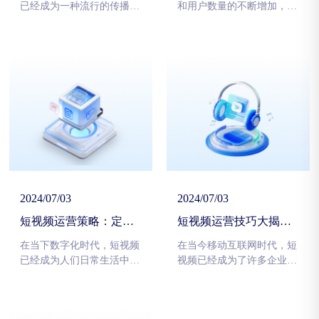
已经成为一种流行的传播工
和用户数量的不断增加，如
具，对于企业而言，如何利
何提升用户体验，满足用户
用短视频来打造品牌形象、
需求成为短视频运营者面临
提升用户体验并实现销售增
的重要问题。在这个背景
长成为了关键。本文将结合
下，AI智能分析作为一种新
一个成功的短视频运营案
型的工具被广泛应用于短视
例，分享其在打造品牌形
频运营中，通过对用户数据
象、提升用户体验和实现销
和行为进行智能分析，帮助
售增长方面的经验和教训。
短视频平台实现更加精准的
推荐和个性化服务，从而提
升用户体验，赢得用户的青
睐。
2024/07/03
2024/07/03
短视频运营策略：定位
短视频运营技巧大揭
用户需求，实现准确推
秘：如何吸引用户、提
荐
高转化率？
在当下数字化时代，短视频
在当今移动互联网时代，短
已经成为人们日常生活中不
视频已经成为了许多企业和
可或缺的一部分。各种短视
品牌推广产品、服务的重要
频平台如雨后春笋般涌现，
工具。然而，随着短视频平
内容形式多样，吸引了各年
台的竞争日益激烈，如何吸