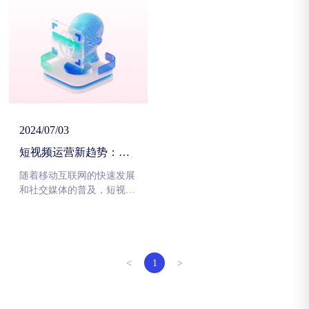
龄层次的用户群体。然而，
引更多用户关注并提高转化
要想在激烈的竞争中脱颖而
率成为了短视频运营者面临
出，短视频运营者需要深入
的重要挑战。本文将揭秘一
了解用户需求，实现准确推
些短视频运营的技巧，帮助
荐，才能赢得用户的关注和
企业更好地吸引用户、提高
喜爱。
转化率。
2024/07/03
短视频运营新趋势：内
容创意+用户互动成为关
键
随着移动互联网的快速发展
和社交媒体的普及，短视频
平台已经成为了人们日常生
活中不可或缺的一部分。从
抖音到快手，从YouTube到
TikTok，短视频内容的传播
速度之快、影响力之大，让
<
1
>
越来越多的品牌和企业意识
到了短视频在营销领域的巨
大潜力。在这个竞争激烈的