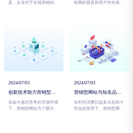
及，企业对于在线营销的重
联网的普及和用户对在线信
视程度也与日俱增。在当今
息的需求不断增加，营销型
竞争激烈的市场环境下，如
网站设计已经成为企业实现
何有效利用网站打造营销策
营销目标和提升品牌影响力
略，提升用户转化率，实现
的重要途径。通过精心打造
营销目标成为企业关注的重
营销型网站，企业可以利用
点。精心打造营销型网站已
网站作为强大的营销工具，
经被证明是一个有效的途
吸引用户关注，提升用户转
径，因为一个优秀的营销型
化率，从而实现商业目标。
网站不仅可以吸引用户的注
那么，如何利用网站打造有
意，还能够引导用户行为，
效的营销策略呢？让我们一
最终实现商业目标。
起来探讨。
2024/07/03
2024/07/03
创新技术助力营销型网
营销型网站与知名品牌
站实现用户准确定位和
合作，共同打造限量款
个性化推荐
商品
在如今激烈竞争的市场环境
在时尚消费日益多元化和个
下，营销型网站为了吸引更
性化的背景下，营销型网站
多用户并提升用户体验，正
与知名品牌的合作成为了一
在积极探索采用创新技术来
种新的趋势。最近，一家知
实现用户准确定位和个性化
名营销型网站与一家品牌成