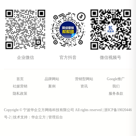
企业微信
官方抖音
微信视频号
首页
品牌网站
营销型网站
Google推广
社媒营销
案例
资讯
我们
隐私政策
服务条款
Copyright © 宁波华企立方网络科技有限公司 All rights reserved |
浙ICP备19020446
号-2
|
技术支持：华企立方
|
管理后台