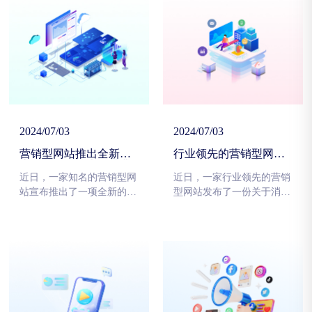
推荐。最近，一些领先的营
功合作，共同打造了一系列
销型网站通过引入人工智
限量款商品，引发了广泛关
能、大数据分析等技术手
注和热议。这次合作不仅让
段，成功实现了用户信息准
消费者感受到了不同寻常的
确定位和个性化商品推荐，
购物体验，也为品牌和网站
进一步提高了用户满意度和
带来了新的商业机遇。
购买转化率。
2024/07/03
2024/07/03
营销型网站推出全新优
行业领先的营销型网站
惠活动，吸引大量消费
发布市场调研报告，揭
者涌入
示消费者偏好趋势
近日，一家知名的营销型网
近日，一家行业领先的营销
站宣布推出了一项全新的优
型网站发布了一份关于消费
惠活动，引发了消费者们的
者偏好趋势的市场调研报
热情响应和涌入。这一消息
告，引发了广泛关注和热
在网络上迅速传播开来，许
议。这份报告详细分析了当
多用户纷纷表示对这一活动
前消费者在购物和消费方面
抱有期待，并纷纷分享给亲
的偏好和趋势，为行业内企
朋好友，使得活动的影响力
业提供了宝贵的市场参考和
不断扩大。
指导。