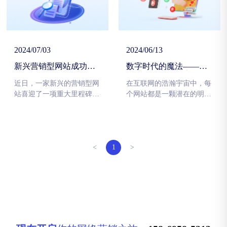
2024/07/03
2024/06/13
新兴营销型网站成功突
数字时代的魔法——揭
破百万用户大关
秘网站推广的艺术
近日，一家新兴的营销型网
在互联网的浩瀚宇宙中，每
站喜迎了一项重大里程碑
个网站都是一颗潜在的明
——成功突破了百万用户大
星，等待着发光发热的机
关。这一消息引起了业界的
会。然而，在这个信息爆炸
广泛关注和热议，许多专家
的时代，如何让你的网站从
纷纷对这家网站取得的成就
众多星辰中脱颖而出，吸引
表示赞赏和祝贺。
并留住目标用户的眼球，成
<
1
>
为了每位网络营销者面临的
挑战。今天，就让我们一起
探索网站推广的艺术，解锁
数字营销的神秘密码。